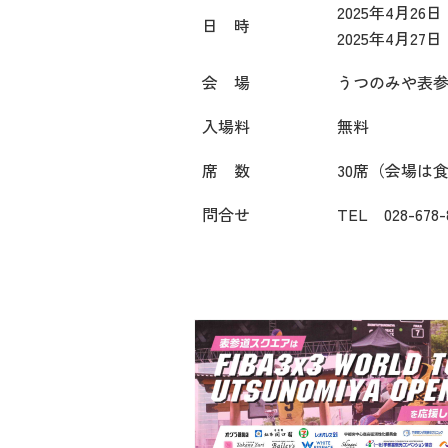
2025年4月26
日 時
2025年4月27
会 場
うつのみや表参
入場料
無料
席 数
30席（会場は
問合せ
TEL 028-678-