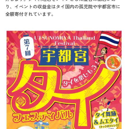
記事
り、イベントの収益金はタイ国内の孤児院や宇都宮市に
市民がおすすめ！餃
全額寄付されています。
子店
お得なチケット
撮影支援・
MICE
フィルムコミ
ッション
MICE
Languag
フォトダウン
ロード
e
パンフレット