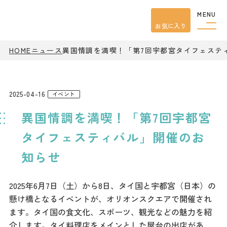
MENU
お気に入り
HOME
ニュース
異国情調を満喫！「第7回宇都宮タイフェステ
観光案内
特集
餃子
グルメ
2025-04-16
イベント
観光
スポット
異国情調を満喫！「第7回宇都宮
イベント
モデル
コース
タイフェスティバル」開催のお
宿泊
知らせ
アクセス
2025年6月7日（土）から8日、タイ国と宇都宮（日本）の
ピックアップ
懸け橋となるイベントが、オリオンスクエアで開催され
はじめての宇都宮
ます。タイ国の食文化、スポーツ、観光などの魅力を紹
宇都宮市民ライター
介します。タイ料理店をメインとした屋台の出店があ