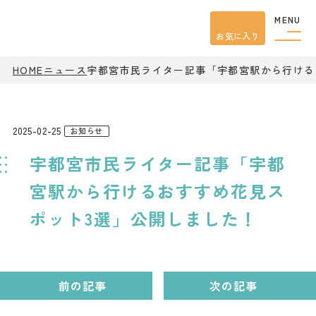
MENU
お気に入り
HOME
ニュース
宇都宮市民ライター記事「宇都宮駅から行ける
観光案内
特集
餃子
グルメ
2025-02-25
お知らせ
観光
スポット
宇都宮市民ライター記事「宇都
イベント
モデル
コース
宮駅から行けるおすすめ花見ス
宿泊
ポット3選」公開しました！
アクセス
ピックアップ
はじめての宇都宮
前の記事
次の記事
宇都宮市民ライター