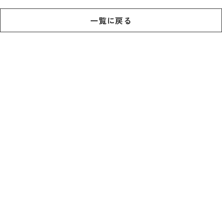
記事
市民がおすすめ！餃
一覧に戻る
子店
お得なチケット
撮影支援・
MICE
フィルムコミ
ッション
MICE
Languag
フォトダウン
ロード
e
パンフレット