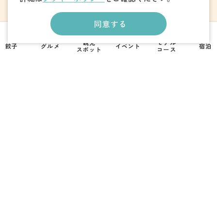
観光案内
同意する
観光
モデル
餃子
グルメ
イベント
宿泊
スポット
コース
当サイトについて
撮影支援・MICE
Foreign Language
フォトダウンロード
パンフレットダウンロード
お問い合わせ