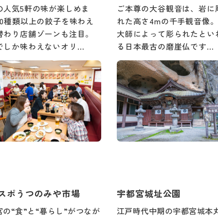
の人気5軒の味が楽しめま
ご本尊の大谷観音は、岩に
30種類以上の餃子を味わえ
れた高さ4mの千手観音像
替わり店舗ゾーンも注目。
大師によって彫られたとい
でしか味わえないオリ…
る日本最古の磨崖仏です…
スポうつのみや市場
宇都宮城址公園
宮の“食”と“暮らし”がつなが
江戸時代中期の宇都宮城本