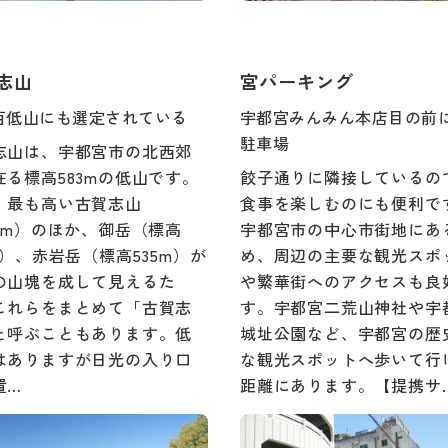
志山
宮パーキング
百低山にも選定されている
宇都宮みんみん本店目の前
駐車場
志山は、宇都宮市の北西郊
在る標高583mの低山です。
餃子通りに隣接しているの
、最も高い古賀志山
食事を楽しむのにも便利で
83m）のほか、御岳（標高
宇都宮市の中心市街地にあ
m）、赤岩岳（標高535m）が
め、周辺の主要な観光スポ
の山塊を成して見えるた
や繁華街へのアクセスも良
これらをまとめて「古賀志
す。宇都宮二荒山神社や宇
と呼ぶこともあります。低
城址公園など、宇都宮の歴
はありますが日光の入り口
な観光スポットへ歩いて行
置…
距離にあります。【提携サ