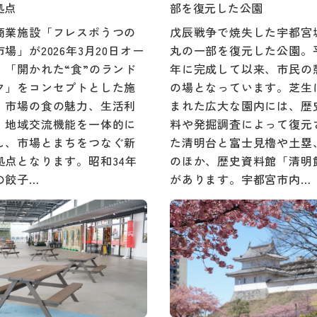
拠点
部を復元した公園
商業施設「フレスポうつの
戊辰戦争で焼失した宇都宮
場」が2026年3月20日オー
丸の一部を復元した公園。平
。「開かれた“食”のランド
年に完成して以来、市民の
ク」をコンセプトとした施
の場となっています。芝生
、市場の食の魅力、生活利
まれた広大な園内には、歴
、地域交流機能を一体的に
料や発掘調査によって復元
し、市場とまちをつなぐ新
た清明台と富士見櫓や土塁
拠点となります。昭和34年
のほか、歴史資料館「清明
の餃子…
があります。宇都宮市内…