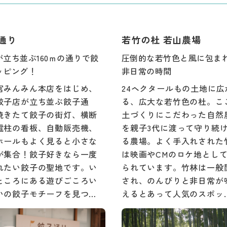
通り
若竹の杜 若山農場
が立ち並ぶ160ｍの通りで餃
圧倒的な若竹色と風に包ま
ッピング！
非日常の時間
宮みんみん本店をはじめ、
24ヘクタールもの土地に広
餃子店が立ち並ぶ餃子通
る、広大な若竹色の杜。こ
焼きたて餃子の街灯、横断
土づくりにこだわった自然
電柱の看板、自動販売機、
を親子3代に渡って守り続
ホールもよく見ると小さな
る農場。よく手入れされた
が集合！餃子好きなら一度
は映画やCMのロケ地とし
れたい餃子の聖地です。い
られています。竹林は一般
ところにある遊びごころい
され、のんびりと非日常が
いの餃子モチーフを見つ…
えるとあって人気のスポッ