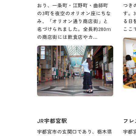
おり、一条町・江野町・曲師町
つき
の3町を夜空のオリオン座にちな
す。
み、「オリオン通り商店街」と
る日
名づけられました。全長約280ⅿ
ここ
の商店街には飲食店やカ…
JR宇都宮駅
フレ
宇都宮市の玄関口であり、栃木県
宇都