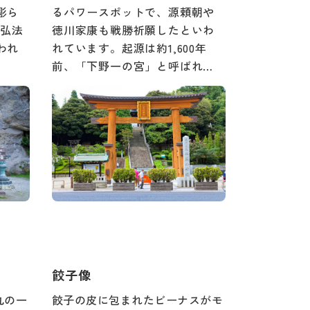
彫ら
るパワースポットで、源頼朝や
。弘法
徳川家康も戦勝祈願したといわ
われ
れています。起源は約1,600年
前、「下野一の宮」と呼ばれ…
餃子像
丸の一
餃子の皮に包まれたビーナスがモ