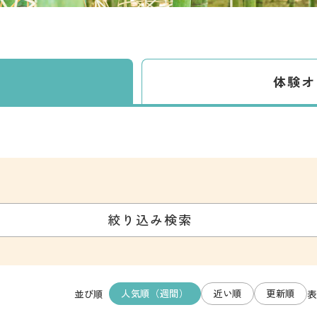
体験
オ
絞り込み検索
人気順（週間）
近い順
更新順
並び順
表