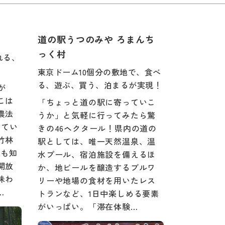
道の駅うつのみや ろまんち
っく村
れる、
東京ドーム10個分の敷地で、食べ
る、遊ぶ、買う、泊まるが実現！
が
こは
「ちょっと道の駅に寄っていこ
農法
うか」と気軽に行ってみたら驚
けてい
きの46ヘクタール！県内の道の
竹林
駅としては、唯一天然温泉、温
ても知
水プール、宿泊施設を備えるほ
開放
か、地ビールを醸造するブルワ
味わ
リーや地場の食材を用いたレス
…
トランなど、1日中楽しめる要素
がいっぱい。「滞在体験…