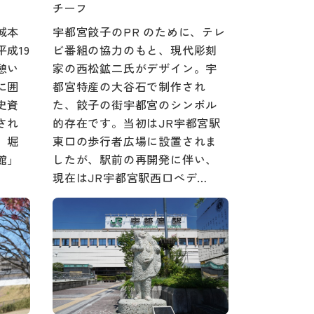
チーフ
城本
宇都宮餃子のPR のために、テレ
成19
ビ番組の協力のもと、現代彫刻
憩い
家の西松鉱二氏がデザイン。宇
に囲
都宮特産の大谷石で制作され
史資
た、餃子の街宇都宮のシンボル
され
的存在です。当初はJR宇都宮駅
、堀
東口の歩行者広場に設置されま
館」
したが、駅前の再開発に伴い、
現在はJR宇都宮駅西口べデ…