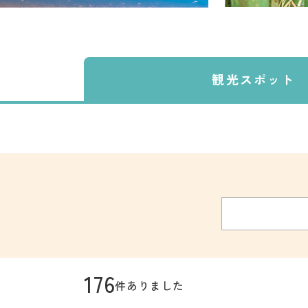
観光スポット
176
件ありました