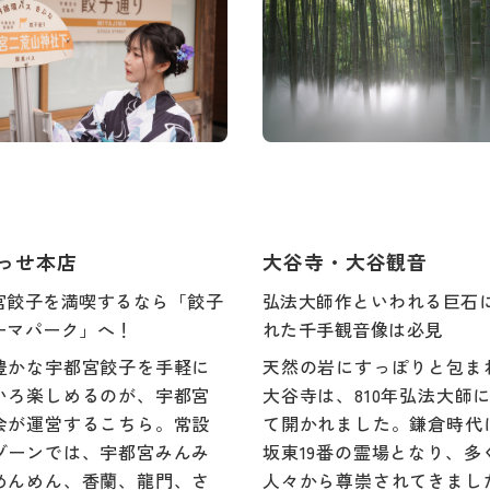
っせ本店
大谷寺・大谷観音
宮餃子を満喫するなら「餃子
弘法大師作といわれる巨石
ーマパーク」へ！
れた千手観音像は必見
豊かな宇都宮餃子を手軽に
天然の岩にすっぽりと包ま
いろ楽しめるのが、宇都宮
大谷寺は、810年弘法大師
会が運営するこちら。常設
て開かれました。鎌倉時代
ゾーンでは、宇都宮みんみ
坂東19番の霊場となり、多
めんめん、香蘭、龍門、さ
人々から尊崇されてきまし