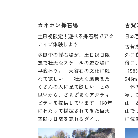
カネホン採石場
古賀
土日祝限定！遊べる採石場でアク
日本
ティブ体験しよう
古賀
稼働中の採石場が、土日祝日限
外に
定で壮大なスケールの遊び場に
俗に
早変わり。「大谷石の文化に触
（5
れて欲しい」「壮大な風景をた
546
くさんの人に見て欲しい」との
一体
思いから、さまざまなアクティ
め、
ビティを提供しています。160年
山」
にわたって採掘されてきた巨大
山で
空間は日常を忘れるダイ…
に位