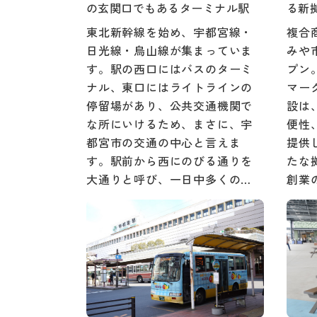
の玄関口でもあるターミナル駅
る新
東北新幹線を始め、宇都宮線・
複合
日光線・烏山線が集まっていま
みや市
す。駅の西口にはバスのターミ
プン
ナル、東口にはライトラインの
マー
停留場があり、公共交通機関で
設は
な所にいけるため、まさに、宇
便性
都宮市の交通の中心と言えま
提供
す。駅前から西にのびる通りを
たな
大通りと呼び、一日中多くの…
創業