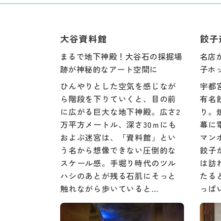
大谷資料館
餃子
まるで地下神殿！大谷石の採掘場
名店
跡が神秘的なアート空間に
子ホ
ひんやりとした空気を感じなが
宇都
ら階段を下りていくと、目の前
有名
に広がる巨大な地下神殿。広さ2
り。
万平方メートル、深さ30ｍにも
幕に
およぶ迷宮は、「資料館」とい
マン
う名から想像できない圧倒的な
餃子
スケール感。手堀り時代のツル
は訪
ハシのあとが残る石肌にそっと
たる
触れながら歩いていると…
っぱ