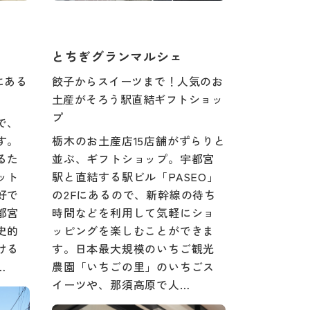
とちぎグランマルシェ
にある
餃子からスイーツまで！人気のお
土産がそろう駅直結ギフトショッ
プ
で、
す。
栃木のお土産店15店舗がずらりと
るた
並ぶ、ギフトショップ。宇都宮
ット
駅と直結する駅ビル「PASEO」
好で
の2Fにあるので、新幹線の待ち
都宮
時間などを利用して気軽にショ
史的
ッピングを楽しむことができま
ける
す。日本最大規模のいちご観光
…
農園「いちごの里」のいちごス
イーツや、那須高原で人…