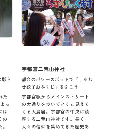
宇都宮二荒山神社
に彫ら
都会のパワースポットで「しあわ
せ餃子おみくじ」を引こう
れた
宇都宮駅からメインストリート
によっ
の大通りを歩いていくと見えて
には
くる大鳥居。宇都宮の中央に鎮
くの
座する二荒山神社です。長く
た。
人々の信仰を集めてきた歴史あ