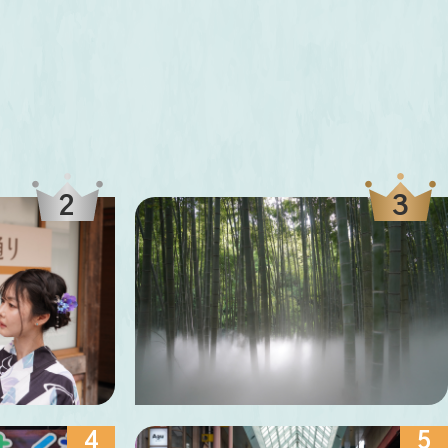
若竹の杜 若山農場